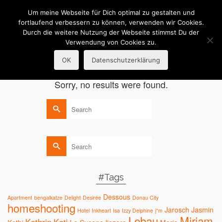
R.Guba
Um meine Webseite für Dich optimal zu gestalten und
fortlaufend verbessern zu können, verwenden wir Cookies.
Durch die weitere Nutzung der Webseite stimmst Du der
Portraitfotografie
Verwendung von Cookies zu.
OK
Datenschutzerklärung
Sorry, no results were found.
Search
for:
Search
for:
#Tags
Dessous
Apartment
bengalkatze
Delight
Desirée
Donau City
homeshooting
Jarosch
Jasmin
Hotel
Inkheart
Isa
Izzy Delphine
j*m
Lobau
Mirjam