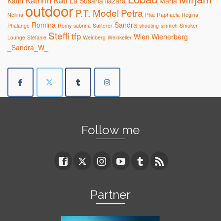
Kathrin
Kati
Kathi
La Susana
liazara
Maria
outdoor
P.T. Model
Petra
Nellina
Pika
Raphaela
Regina
Romina
Sandra
Phalange
Romy
sabrina
Saliterer
shooting
sinnlich
Smoker
Steffi
tfp
Wien
Wienerberg
Lounge
Stefanie
Weinberg
Weinkeller
_Sandra_W_
Follow me
Partner