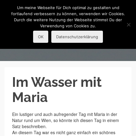
R.Guba
Um meine Webseite für Dich optimal zu gestalten und
fortlaufend verbessern zu können, verwenden wir Cookies.
Durch die weitere Nutzung der Webseite stimmst Du der
Portraitfotografie
Verwendung von Cookies zu.
Shootings
OK
Datenschutzerklärung
Im Wasser mit
Maria
Ein lustiger und auch aufregender Tag mit Maria in der
Natur rund um Wien, so könnte ich diesen Tag in einem
Satz beschreiben.
An diesem Tag war es nicht ganz einfach ein schönes