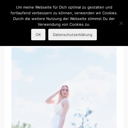
R.Guba
Um meine Webseite für Dich optimal zu gestalten und
fortlaufend verbessern zu können, verwenden wir Cookies.
Durch die weitere Nutzung der Webseite stimmst Du der
Portraitfotografie
Verwendung von Cookies zu.
OK
Datenschutzerklärung