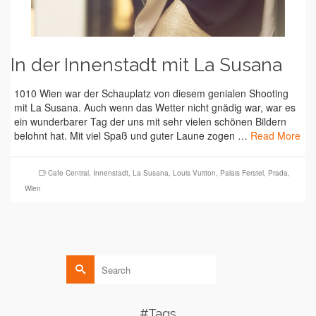
In der Innenstadt mit La Susana
1010 Wien war der Schauplatz von diesem genialen Shooting
mit La Susana. Auch wenn das Wetter nicht gnädig war, war es
ein wunderbarer Tag der uns mit sehr vielen schönen Bildern
belohnt hat. Mit viel Spaß und guter Laune zogen …
Read More
Cafe Central
,
Innenstadt
,
La Susana
,
Louis Vuitton
,
Palais Ferstel
,
Prada
,
Wien
Search
for:
#Tags