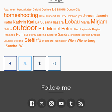
Dessous
Apartment
bengalkatze
Delight
Desirée
Donau City
homeshooting
Jarosch
Jasmin
Hotel
Inkheart
Isa
Izzy Delphine
j*m
Lobau
Mirjam
Kathrin
Kati
Kathi
La Susana
liazara
Maria
outdoor
P.T. Model
Petra
Nellina
Pika
Raphaela
Regina
Romina
Sandra
Phalange
Romy
sabrina
Saliterer
shooting
sinnlich
Smoker
Steffi
tfp
Wien
Wienerberg
Lounge
Stefanie
Weinberg
Weinkeller
_Sandra_W_
Follow me